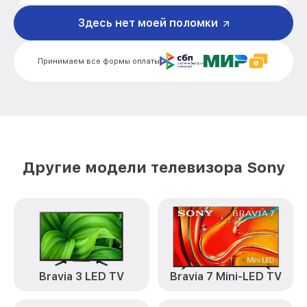
Замена кнопок управления KDL-
от 1200₽
49WF804 Sony
Здесь нет моей поломки
Замена конденсатора KDL-49WF804
от 1600₽
Sony
Принимаем все формы оплаты
Замена платы обработки видеосигнала
от 1800₽
KDL-49WF804 Sony
Замена предохранителя KDL-49WF804
от 1500₽
Sony
Замена резистора KDL-49WF804 Sony
от 1500₽
Другие модели телевизора Sony
Замена сигнальной платы KDL-49WF804
от 1300₽
Sony
Прошивка / разблокировка KDL-
от 900₽
49WF804 Sony
Замена контроллера питания
(мультиконтроллера) KDL-49WF804
от 2100₽
Bravia 3 LED TV
Bravia 7 Mini-LED TV
Sony
Комплексная чистка KDL-49WF804 Sony
от 1400₽