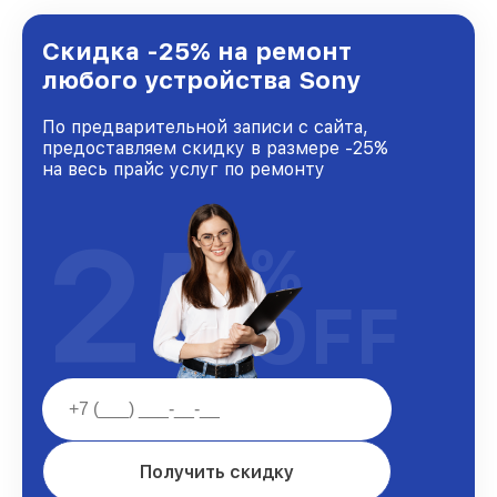
предоставляемых услуг. Наша цель — стать
лучшим сервисным центром Sony в городе
Ростове-на-Дону, постоянно повышая уровень
Скидка -25% на ремонт
доверия и лояльности наших клиентов.
любого устройства Sony
По предварительной записи с сайта,
предоставляем скидку в размере -25%
на весь прайс услуг по ремонту
25
%
OFF
Получить скидку