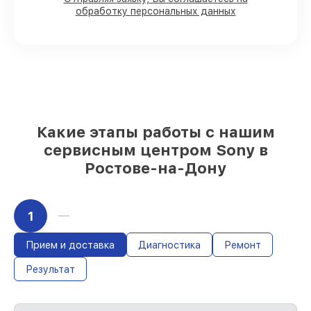
обработку персональных данных
складе или доступны для быстрой
доставки
Подбор оригинальных комплектующих
и надежных реплик с возможностью
выбрать
– для любого бюджета
85%
работ за 1–2 часа, при условии, что
обслуживание начинается сразу
Какие этапы работы с нашим
сервисным центром Sony в
Ростове-на-Дону
1
Прием и доставка
Диагностика
Ремонт
Результат