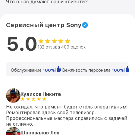
Что о нас думают наши клиенты?
Замена USB порта KDL-49WF804 Sony
от 1200₽
Замена аудиоразъема KDL-49WF804
от 1400₽
Sony
Сервисный центр Sony
5.0
Замена кнопки включения KDL-49WF804
от 1200₽
Sony
132 отзыва 409 оценок
Замена шлейфа матрицы KDL-49WF804
от 1500₽
Sony
Замена корпуса KDL-49WF804 Sony
от 1400₽
Обслуживание
100%
Вежливость персонала
100%
К
Замена трансформаторов подсветки
от 1800₽
KDL-49WF804 Sony
Куликов Никита
Не ожидал, что ремонт будет столь оперативным!
Ремонтировал здесь свой телевизор.
Профессиональные мастера справились с задачей
на отлично.
Шаповалов Лев