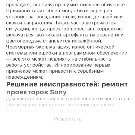
пропадает, вентилятор шумит сильнее обычного?
Причиной таких сбоев могут быть перегрев
устройства, попадание пыли, износ деталей или
скачки напряжения. Также часто встречаются
ситуации, когда проектор перестаёт корректно
включаться, возникают артефакты на экране или
цветопередача становится искажённой.
Чрезмерная эксплуатация, износ оптической
системы или ошибки в программном обеспечении
— всё это может повлиять на стабильность
работы устройства. Игнорирование первых
признаков может привести к серьёзным
повреждениям.
Решение неисправностей: ремонт
проекторов Sony
Для восстановления работоспособности проектора
важно точно определить источник проблемы.
Специалисты выполняют комплексную
диагностику, чтобы выявить неисправность и
Развернуть
предложить оптимальное решение. Среди
востребованных работ:
Настройка и юстировка матриц 3LCD
— при