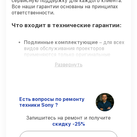
сервисную поддержку для каждого клиента.
Все наши гарантии основаны на принципах
ответственности.
Что входит в технические гарантии:
Подлинные комплектующие
– для всех
видов обслуживания проекторов
применяются только оригинальные
запчасти.
Развернуть
Сертифицированные инженеры
–
мастера проходят строгий отбор и
регулярное обучение.
Точные сроки выполнения
– соблюдаем
сроки, согласованные с клиентом.
Сервис с гарантией
– обслуживание
Есть вопросы по ремонту
проводится с соблюдением гарантийных
техники Sony ?
обязательств.
Запишитесь на ремонт и получите
скидку -25%
Гарантии на обслуживание
проекторов: