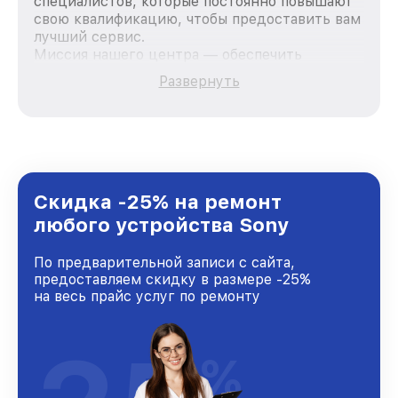
специалистов, которые постоянно повышают
свою квалификацию, чтобы предоставить вам
лучший сервис.
Миссия нашего центра — обеспечить
качественный и доступный ремонт для
Развернуть
каждого пользователя продукции Sony, вне
зависимости от сложности поломки. Мы
стремимся к тому, чтобы каждый клиент был
удовлетворен скоростью и качеством
предоставляемых услуг. Наша цель — стать
лучшим сервисным центром Sony в городе
Ростове-на-Дону, постоянно повышая уровень
Скидка -25% на ремонт
доверия и лояльности наших клиентов.
любого устройства Sony
По предварительной записи с сайта,
предоставляем скидку в размере -25%
на весь прайс услуг по ремонту
%