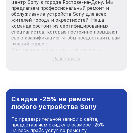
центр Sony в городе Ростове-на-Дону. Мы
предлагаем профессиональный ремонт и
обслуживание устройств Sony для всех
жителей города и окрестностей. Наша
команда состоит из сертифицированных
специалистов, которые постоянно повышают
свою квалификацию, чтобы предоставить вам
лучший сервис.
Миссия нашего центра — обеспечить
качественный и доступный ремонт для
Развернуть
каждого пользователя продукции Sony, вне
зависимости от сложности поломки. Мы
стремимся к тому, чтобы каждый клиент был
удовлетворен скоростью и качеством
предоставляемых услуг. Наша цель — стать
лучшим сервисным центром Sony в городе
Ростове-на-Дону, постоянно повышая уровень
Скидка -25% на ремонт
доверия и лояльности наших клиентов.
любого устройства Sony
По предварительной записи с сайта,
предоставляем скидку в размере -25%
на весь прайс услуг по ремонту