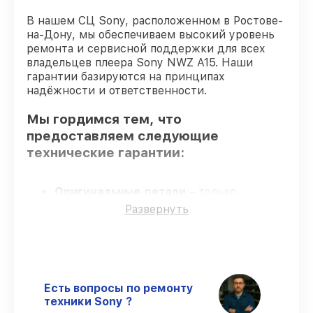
В нашем СЦ Sony, расположенном в Ростове-
на-Дону, мы обеспечиваем высокий уровень
ремонта и сервисной поддержки для всех
владельцев плеера Sony NWZ A15. Наши
гарантии базируются на принципах
надёжности и ответственности.
Мы гордимся тем, что
предоставляем следующие
технические гарантии:
Оригинальные детали
– только
подлинные комплектующие.
Развернуть
Квалифицированные специалисты
–
все работники проходят обязательное
обучение и ежегодную аттестацию, что
подтверждает их уровень мастерства.
Соблюдение сроков обслуживания
–
Есть вопросы по ремонту
гарантируем завершение работ без
техники Sony ?
задержек.